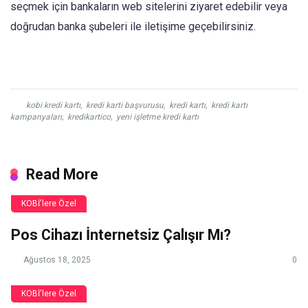
seçmek için bankaların web sitelerini ziyaret edebilir veya
doğrudan banka şubeleri ile iletişime geçebilirsiniz.
kobi kredi kartı
,
kredi karti başvurusu
,
kredi kartı
,
kredi kartı
kampanyaları
,
kredikartico
,
yeni işletme kredi kartı
Read More
KOBİ'lere Özel
Pos Cihazı İnternetsiz Çalışır Mı?
Ağustos 18, 2025
0
KOBİ'lere Özel