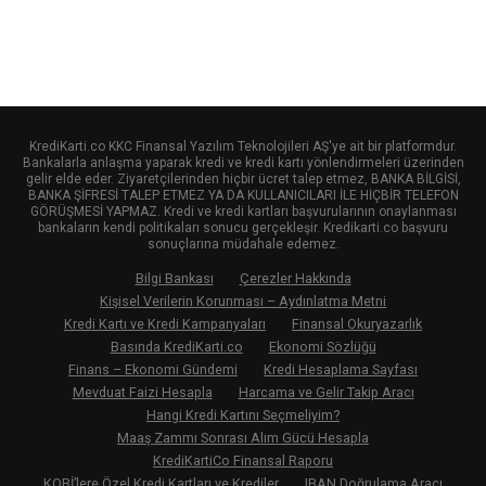
KrediKarti.co KKC Finansal Yazılım Teknolojileri AŞ'ye ait bir platformdur.
Bankalarla anlaşma yaparak kredi ve kredi kartı yönlendirmeleri üzerinden
gelir elde eder. Ziyaretçilerinden hiçbir ücret talep etmez, BANKA BİLGİSİ,
BANKA ŞİFRESİ TALEP ETMEZ YA DA KULLANICILARI İLE HİÇBİR TELEFON
GÖRÜŞMESİ YAPMAZ. Kredi ve kredi kartları başvurularının onaylanması
bankaların kendi politikaları sonucu gerçekleşir. Kredikarti.co başvuru
sonuçlarına müdahale edemez.
Bilgi Bankası
Çerezler Hakkında
Kişisel Verilerin Korunması – Aydınlatma Metni
Kredi Kartı ve Kredi Kampanyaları
Finansal Okuryazarlık
Basında KrediKarti.co
Ekonomi Sözlüğü
Finans – Ekonomi Gündemi
Kredi Hesaplama Sayfası
Mevduat Faizi Hesapla
Harcama ve Gelir Takip Aracı
Hangi Kredi Kartını Seçmeliyim?
Maaş Zammı Sonrası Alım Gücü Hesapla
KrediKartiCo Finansal Raporu
KOBİ’lere Özel Kredi Kartları ve Krediler
IBAN Doğrulama Aracı