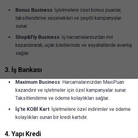
Bonus Business
: İşletmelere özel bonus puanlar,
taksitlendirme seçenekleri ve çeşitli kampanyalar
sunar.
Shop&Fly Business
: İş harcamalarınızdan mil
kazandırarak, uçak biletlerinde ve seyahatlerde avantaj
sağlar.
3.
İş Bankası
Maximum Business
: Harcamalarınızdan MaxiPuan
kazandırır ve işletmeler için özel kampanyalar sunar.
Taksitlendirme ve ödeme kolaylıkları sağlar.
İş’te KOBİ Kart
: İşletmelere özel indirimler ve ödeme
kolaylıkları sunan bir kredi kartıdır.
4.
Yapı Kredi