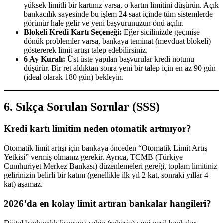
yüksek limitli bir kartınız varsa, o kartın limitini düşürün. Açık
bankacılık sayesinde bu işlem 24 saat içinde tüm sistemlerde
görünür hale gelir ve yeni başvurunuzun önü açılır.
Blokeli Kredi Kartı Seçeneği:
Eğer sicilinizde geçmişe
dönük problemler varsa, bankaya teminat (mevduat blokeli)
göstererek limit artışı talep edebilirsiniz.
6 Ay Kuralı:
Üst üste yapılan başvurular kredi notunu
düşürür. Bir ret aldıktan sonra yeni bir talep için en az 90 gün
(ideal olarak 180 gün) bekleyin.
6. Sıkça Sorulan Sorular (SSS)
Kredi kartı limitim neden otomatik artmıyor?
Otomatik limit artışı için bankaya önceden “Otomatik Limit Artış
Yetkisi” vermiş olmanız gerekir. Ayrıca, TCMB (Türkiye
Cumhuriyet Merkez Bankası) düzenlemeleri gereği, toplam limitiniz
gelirinizin belirli bir katını (genellikle ilk yıl 2 kat, sonraki yıllar 4
kat) aşamaz.
2026’da en kolay limit artıran bankalar hangileri?
Dijital bankacılık lisansına sahip (şubesiz) yeni nesil bankalar,