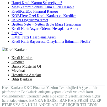
Hangi Kredi Kartını Seçmeliyim?
Maaş Zammı Sonrası Alım Gücü Hesapla
KrediKartiCo Finansal Raporu
KOBİ’lere Özel Kredi Kartları ve Krediler
IBAN Doğrulama Aracı
Brütten Nete – Netten Brüte Maaş Hesaplama
Kredi Kartı Asgari Ödeme Hesaplama Aracı
İletişim
KMH Faizi Hesaplama Aracı
Kredi Kartı Başvurusu Onaylanma İhtimalim Nedir?
Kredi Kartları
Krediler
Banka Müşterisi Ol
Mevduat
Hesaplama Araçları
Bilgi Bankası
KrediKarti.co KKC Finansal Yazılım Teknolojileri AŞ'ye ait bir
platformdur. Bankalarla anlaşma yaparak kredi ve kredi kartı
yönlendirmeleri üzerinden gelir elde eder. Ziyaretçilerinden hiçbir
ücret talep etmez, BANKA BİLGİSİ, BANKA ŞİFRESİ TALEP
ETMEZ YA DA KULLANICILARI İLE HİÇBİR TELEFON