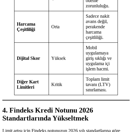
ödeme
zorunluluğu.
Sadece nakit
avans değil,
Harcama
Orta
perakende
Çeşitliliği
harcama
çeşitliliği.
Mobil
uygulamaya
Dijital Skor
Yüksek
giriş sıklığı ve
uygulama içi
işlem hacmi.
Toplam limit
Diğer Kart
Kritik
tavanı (LTV)
Limitleri
sınırlaması.
4. Findeks Kredi Notunu 2026
Standartlarında Yükseltmek
Limit artışı için Findeks notunuzun 2026 yılı standartlarına göre