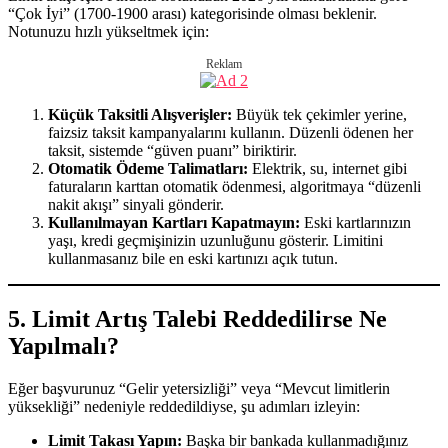
“Çok İyi” (1700-1900 arası) kategorisinde olması beklenir.
Notunuzu hızlı yükseltmek için:
Reklam
Küçük Taksitli Alışverişler:
Büyük tek çekimler yerine,
faizsiz taksit kampanyalarını kullanın. Düzenli ödenen her
taksit, sistemde “güven puanı” biriktirir.
Otomatik Ödeme Talimatları:
Elektrik, su, internet gibi
faturaların karttan otomatik ödenmesi, algoritmaya “düzenli
nakit akışı” sinyali gönderir.
Kullanılmayan Kartları Kapatmayın:
Eski kartlarınızın
yaşı, kredi geçmişinizin uzunluğunu gösterir. Limitini
kullanmasanız bile en eski kartınızı açık tutun.
5. Limit Artış Talebi Reddedilirse Ne
Yapılmalı?
Eğer başvurunuz “Gelir yetersizliği” veya “Mevcut limitlerin
yüksekliği” nedeniyle reddedildiyse, şu adımları izleyin:
Limit Takası Yapın:
Başka bir bankada kullanmadığınız