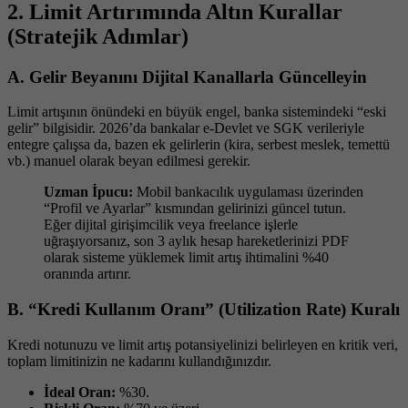
2. Limit Artırımında Altın Kurallar
(Stratejik Adımlar)
A. Gelir Beyanını Dijital Kanallarla Güncelleyin
Limit artışının önündeki en büyük engel, banka sistemindeki “eski
gelir” bilgisidir. 2026’da bankalar e-Devlet ve SGK verileriyle
entegre çalışsa da, bazen ek gelirlerin (kira, serbest meslek, temettü
vb.) manuel olarak beyan edilmesi gerekir.
Uzman İpucu:
Mobil bankacılık uygulaması üzerinden
“Profil ve Ayarlar” kısmından gelirinizi güncel tutun.
Eğer dijital girişimcilik veya freelance işlerle
uğraşıyorsanız, son 3 aylık hesap hareketlerinizi PDF
olarak sisteme yüklemek limit artış ihtimalini %40
oranında artırır.
B. “Kredi Kullanım Oranı” (Utilization Rate) Kuralı
Kredi notunuzu ve limit artış potansiyelinizi belirleyen en kritik veri,
toplam limitinizin ne kadarını kullandığınızdır.
İdeal Oran:
%30.