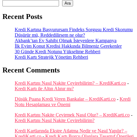
Ara
Recent Posts
Kredi Kartına Başvurursam Findeks Sorgusu Kredi Skorumu
Düşürür mü, Reddedilirsem ne olur?
Akbank’tan Ev Sahibi Olmak İsteyenlere Kampanya
İlk Evim Konut Kredisi Hakkında Bilmeniz Gerekenler
30 Günde Kredi Notunu Yükseltme Rehberi
Kredi Kartı Stratejik Yönetim Rehberi
Recent Comments
Kredi Kartını Nasıl Nakite Çevirebilirim? – KrediKarti.co
-
Kredi Kartı ile Altın Alınır mı?
Düşük Puana Kredi Veren Bankalar – KrediKarti.co
-
Kredi
Notu Hesaplaması ve Önemi
Kredi Kartını Nakite Çevirmek Nasıl Olur? – KrediKarti.co
-
Kredi Kartını Nasıl Nakite Çevirebilirim?
Kredi Kartlarında Ekstre Atlatma Nedir ve Nasıl Yapılır? –
KrediKarti.co
-
Kredi Kartı Borcu Olanlara Tasarruf Önerileri