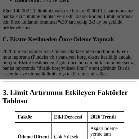
Riskli Oran:
%70 ve üzeri.
Eğer 100.000 TL limitiniz varsa ve her ay 90.000 TL harcıyorsanız,
banka sizi “limitine muhtaç ve riskli” olarak kodlar. Limiti artırmak
için önce kullanım oranınızı %30’lara çekip 2-3 ay bu şekilde
beklemelisiniz.
C. Ekstre Kesilmeden Önce Ödeme Yapmak
2026’nın en popüler SEO finans taktiklerinden biri budur. Kredi
notu raporuna (Findeks vb.) yansıyan borç, ekstre kesildiği andaki
borçtur. Ekstre kesilmeden 2 gün önce borcun bir kısmını öderseniz,
banka raporunda “düşük borç/yüksek limit” oranı görünür. Bu da
sistemin size otomatik limit artışı teklif etmesini sağlar.
3. Limit Artırımını Etkileyen Faktörler
Tablosu
Faktör
Etki Derecesi
2026 Trendi
Asgari ödeme
yerine tam
Ödeme Düzeni
Çok Yüksek