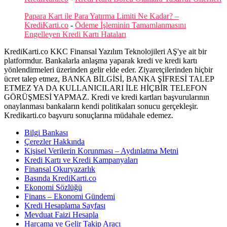
Papara Kart ile Para Yatırma Limiti Ne Kadar? –
KrediKarti.co
-
Ödeme İşleminin Tamamlanmasını
Engelleyen Kredi Kartı Hataları
KrediKarti.co KKC Finansal Yazılım Teknolojileri AŞ'ye ait bir
platformdur. Bankalarla anlaşma yaparak kredi ve kredi kartı
yönlendirmeleri üzerinden gelir elde eder. Ziyaretçilerinden hiçbir
ücret talep etmez, BANKA BİLGİSİ, BANKA ŞİFRESİ TALEP
ETMEZ YA DA KULLANICILARI İLE HİÇBİR TELEFON
GÖRÜŞMESİ YAPMAZ. Kredi ve kredi kartları başvurularının
onaylanması bankaların kendi politikaları sonucu gerçekleşir.
Kredikarti.co başvuru sonuçlarına müdahale edemez.
Bilgi Bankası
Çerezler Hakkında
Kişisel Verilerin Korunması – Aydınlatma Metni
Kredi Kartı ve Kredi Kampanyaları
Finansal Okuryazarlık
Basında KrediKarti.co
Ekonomi Sözlüğü
Finans – Ekonomi Gündemi
Kredi Hesaplama Sayfası
Mevduat Faizi Hesapla
Harcama ve Gelir Takip Aracı