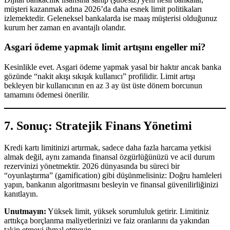
müşteri kazanmak adına 2026’da daha esnek limit politikaları
izlemektedir. Geleneksel bankalarda ise maaş müşterisi olduğunuz
kurum her zaman en avantajlı olandır.
Asgari ödeme yapmak limit artışını engeller mi?
Kesinlikle evet. Asgari ödeme yapmak yasal bir haktır ancak banka
gözünde “nakit akışı sıkışık kullanıcı” profilidir. Limit artışı
bekleyen bir kullanıcının en az 3 ay üst üste dönem borcunun
tamamını ödemesi önerilir.
7. Sonuç: Stratejik Finans Yönetimi
Kredi kartı limitinizi artırmak, sadece daha fazla harcama yetkisi
almak değil, aynı zamanda finansal özgürlüğünüzü ve acil durum
rezervinizi yönetmektir. 2026 dünyasında bu süreci bir
“oyunlaştırma” (gamification) gibi düşünmelisiniz: Doğru hamleleri
yapın, bankanın algoritmasını besleyin ve finansal güvenilirliğinizi
kanıtlayın.
Unutmayın:
Yüksek limit, yüksek sorumluluk getirir. Limitiniz
arttıkça borçlanma maliyetlerinizi ve faiz oranlarını da yakından
takip etmeyi ihmal etmeyin.