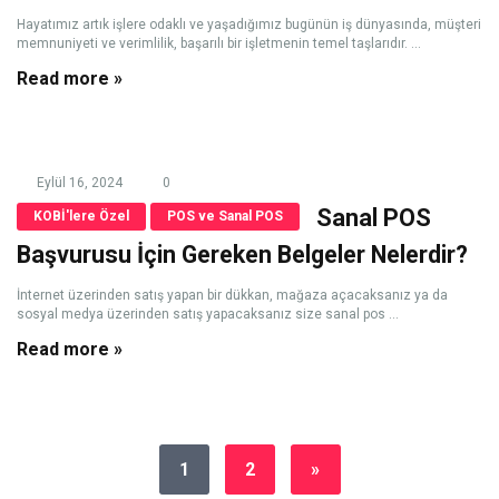
Hayatımız artık işlere odaklı ve yaşadığımız bugünün iş dünyasında, müşteri
memnuniyeti ve verimlilik, başarılı bir işletmenin temel taşlarıdır. ...
Read more »
Eylül 16, 2024
0
Sanal POS
KOBİ'lere Özel
POS ve Sanal POS
Başvurusu İçin Gereken Belgeler Nelerdir?
İnternet üzerinden satış yapan bir dükkan, mağaza açacaksanız ya da
sosyal medya üzerinden satış yapacaksanız size sanal pos ...
Read more »
1
2
»