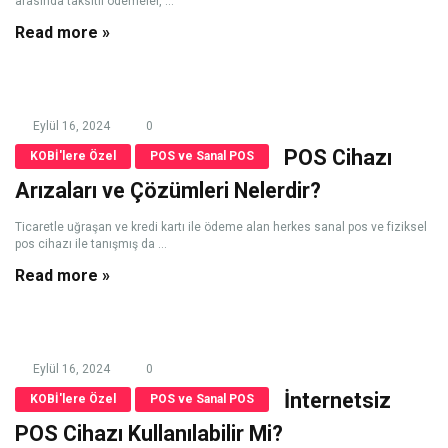
arasında taksitli ödemeler, ...
Read more »
Eylül 16, 2024
0
POS Cihazı
KOBİ'lere Özel
POS ve Sanal POS
Arızaları ve Çözümleri Nelerdir?
Ticaretle uğraşan ve kredi kartı ile ödeme alan herkes sanal pos ve fiziksel
pos cihazı ile tanışmış da ...
Read more »
Eylül 16, 2024
0
İnternetsiz
KOBİ'lere Özel
POS ve Sanal POS
POS Cihazı Kullanılabilir Mi?