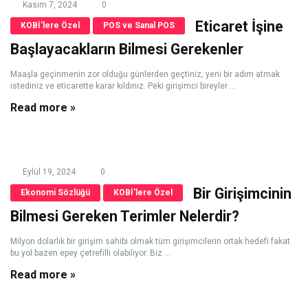
Kasım 7, 2024
0
Eticaret İşine
KOBİ'lere Özel
POS ve Sanal POS
Başlayacakların Bilmesi Gerekenler
Maaşla geçinmenin zor olduğu günlerden geçtiniz, yeni bir adım atmak
istediniz ve eticarette karar kıldınız. Peki girişimci bireyler ...
Read more »
Eylül 19, 2024
0
Bir Girişimcinin
Ekonomi Sözlüğü
KOBİ'lere Özel
Bilmesi Gereken Terimler Nelerdir?
Milyon dolarlık bir girişim sahibi olmak tüm girişimcilerin ortak hedefi fakat
bu yol bazen epey çetrefilli olabiliyor. Biz ...
Read more »