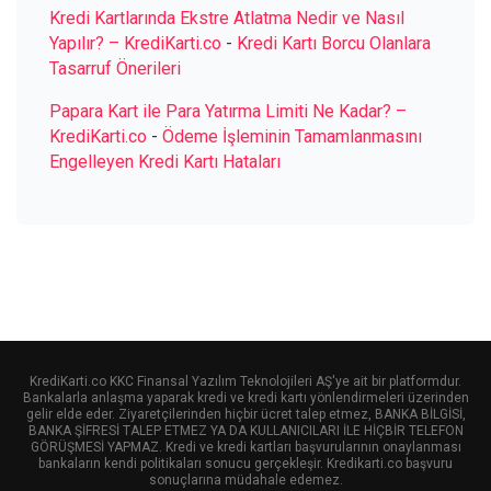
Kredi Kartlarında Ekstre Atlatma Nedir ve Nasıl
Yapılır? – KrediKarti.co
-
Kredi Kartı Borcu Olanlara
Tasarruf Önerileri
Papara Kart ile Para Yatırma Limiti Ne Kadar? –
KrediKarti.co
-
Ödeme İşleminin Tamamlanmasını
Engelleyen Kredi Kartı Hataları
KrediKarti.co KKC Finansal Yazılım Teknolojileri AŞ'ye ait bir platformdur.
Bankalarla anlaşma yaparak kredi ve kredi kartı yönlendirmeleri üzerinden
gelir elde eder. Ziyaretçilerinden hiçbir ücret talep etmez, BANKA BİLGİSİ,
BANKA ŞİFRESİ TALEP ETMEZ YA DA KULLANICILARI İLE HİÇBİR TELEFON
GÖRÜŞMESİ YAPMAZ. Kredi ve kredi kartları başvurularının onaylanması
bankaların kendi politikaları sonucu gerçekleşir. Kredikarti.co başvuru
sonuçlarına müdahale edemez.