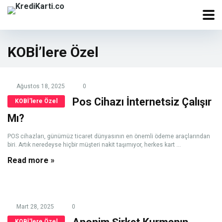
KOBİ’lere Özel
Ağustos 18, 2025
0
Pos Cihazı İnternetsiz Çalışır
KOBİ'lere Özel
Mı?
POS cihazları, günümüz ticaret dünyasının en önemli ödeme araçlarından
biri. Artık neredeyse hiçbir müşteri nakit taşımıyor, herkes kart ...
Read more »
Mart 28, 2025
0
KOBİ'lere Özel