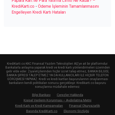
Papara Kart ile Para Yatırma Limiti Ne Kadar? –
KrediKarti.co
-
Ödeme İşleminin Tamamlanmasını
Engelleyen Kredi Kartı Hataları
KrediKarti.co KKC Finansal Yazılım Teknolojileri AŞ'ye ait bir platformdur.
Bankalarla anlaşma yaparak kredi ve kredi kartı yönlendirmeleri üzerinden
gelir elde eder. Ziyaretçilerinden hiçbir ücret talep etmez, BANKA BİLGİSİ,
BANKA ŞİFRESİ TALEP ETMEZ YA DA KULLANICILARI İLE HİÇBİR TELEFON
GÖRÜŞMESİ YAPMAZ. Kredi ve kredi kartları başvurularının onaylanması
bankaların kendi politikaları sonucu gerçekleşir. Kredikarti.co başvuru
sonuçlarına müdahale edemez.
Bilgi Bankası
Çerezler Hakkında
Kişisel Verilerin Korunması – Aydınlatma Metni
Kredi Kartı ve Kredi Kampanyaları
Finansal Okuryazarlık
Basında KrediKarti.co
Ekonomi Sözlüğü