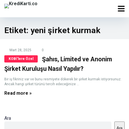
Etiket:
yeni şirket kurmak
Mart 28, 2025
0
Şahıs, Limited ve Anonim
KOBİ'lere Özel
Şirket Kuruluşu Nasıl Yapılır?
Bir iş fikriniz var ve bunu resmiyete dökerek bir şirket kurmak istiyorsunuz.
Ancak hangi şirket türünü tercih edeceğinize ...
Read more »
Ara
Ara