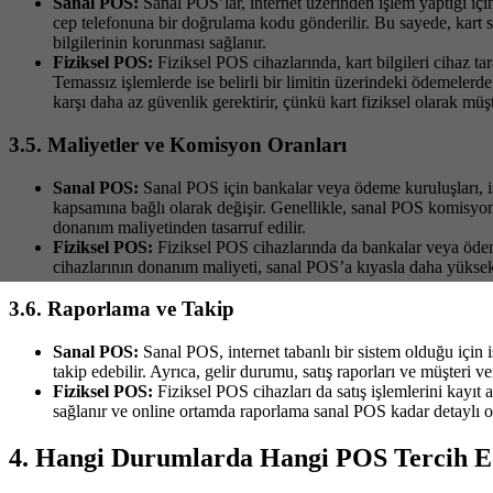
Sanal POS:
Sanal POS’lar, internet üzerinden işlem yaptığı iç
cep telefonuna bir doğrulama kodu gönderilir. Bu sayede, kart s
bilgilerinin korunması sağlanır.
Fiziksel POS:
Fiziksel POS cihazlarında, kart bilgileri cihaz t
Temassız işlemlerde ise belirli bir limitin üzerindeki ödemelerd
karşı daha az güvenlik gerektirir, çünkü kart fiziksel olarak müşt
3.5. Maliyetler ve Komisyon Oranları
Sanal POS:
Sanal POS için bankalar veya ödeme kuruluşları, iş
kapsamına bağlı olarak değişir. Genellikle, sanal POS komisyon 
donanım maliyetinden tasarruf edilir.
Fiziksel POS:
Fiziksel POS cihazlarında da bankalar veya ödeme 
cihazlarının donanım maliyeti, sanal POS’a kıyasla daha yüksektir
3.6. Raporlama ve Takip
Sanal POS:
Sanal POS, internet tabanlı bir sistem olduğu için i
takip edebilir. Ayrıca, gelir durumu, satış raporları ve müşteri v
Fiziksel POS:
Fiziksel POS cihazları da satış işlemlerini kayıt 
sağlanır ve online ortamda raporlama sanal POS kadar detaylı ol
4. Hangi Durumlarda Hangi POS Tercih E