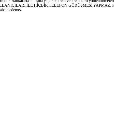
mdur. Bankalarla anlaşma yaparak kredi ve kredi kartı yönlendirmeleri ü
ILARI İLE HİÇBİR TELEFON GÖRÜŞMESİ YAPMAZ. Kredi ve kredi
dahale edemez.