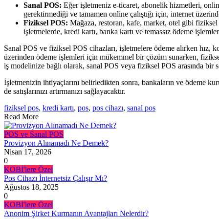
Sanal POS:
Eğer işletmeniz e-ticaret, abonelik hizmetleri, onli
gerektirmediği ve tamamen online çalıştığı için, internet üzerinde
Fiziksel POS:
Mağaza, restoran, kafe, market, otel gibi fiziksel
işletmelerde, kredi kartı, banka kartı ve temassız ödeme işlemleri
Sanal POS ve fiziksel POS cihazları, işletmelere ödeme alırken hız, kol
üzerinden ödeme işlemleri için mükemmel bir çözüm sunarken, fiziksel P
iş modelinize bağlı olarak, sanal POS veya fiziksel POS arasında bir s
İşletmenizin ihtiyaçlarını belirledikten sonra, bankaların ve ödeme 
de satışlarınızı artırmanızı sağlayacaktır.
fiziksel pos
,
kredi kartı
,
pos
,
pos cihazı
,
sanal pos
Read More
POS ve Sanal POS
Provizyon Alınamadı Ne Demek?
Nisan 17, 2026
0
KOBİ'lere Özel
Pos Cihazı İnternetsiz Çalışır Mı?
Ağustos 18, 2025
0
KOBİ'lere Özel
Anonim Şirket Kurmanın Avantajları Nelerdir?