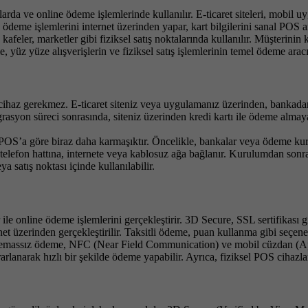
rda ve online ödeme işlemlerinde kullanılır. E-ticaret siteleri, mobil uyg
r, ödeme işlemlerini internet üzerinden yapar, kart bilgilerini sanal POS
kafeler, marketler gibi fiziksel satış noktalarında kullanılır. Müşterinin
 yüz yüze alışverişlerin ve fiziksel satış işlemlerinin temel ödeme aracı
cihaz gerekmez. E-ticaret siteniz veya uygulamanız üzerinden, bankad
grasyon süreci sonrasında, siteniz üzerinden kredi kartı ile ödeme almay
POS’a göre biraz daha karmaşıktır. Öncelikle, bankalar veya ödeme kuru
telefon hattına, internete veya kablosuz ağa bağlanır. Kurulumdan sonr
 satış noktası içinde kullanılabilir.
 ile online ödeme işlemlerini gerçekleştirir. 3D Secure, SSL sertifikası g
rnet üzerinden gerçekleştirilir. Taksitli ödeme, puan kullanma gibi seçe
ı, temassız ödeme, NFC (Near Field Communication) ve mobil cüzdan (App
arlanarak hızlı bir şekilde ödeme yapabilir. Ayrıca, fiziksel POS cihazları