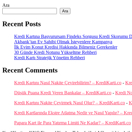
Ara
Ara
Recent Posts
Kredi Kartına Başvurursam Findeks Sorgusu Kredi Skorumu Dü
Akbank’tan Ev Sahibi Olmak İsteyenlere Kampanya
İlk Evim Konut Kredisi Hakkında Bilmeniz Gerekenler
30 Günde Kredi Notunu Yükseltme Rehberi
Kredi Kartı Stratejik Yönetim Rehberi
Recent Comments
Kredi Kartını Nasıl Nakite Çevirebilirim? – KrediKarti.co
-
Kre
Düşük Puana Kredi Veren Bankalar – KrediKarti.co
-
Kredi N
Kredi Kartını Nakite Çevirmek Nasıl Olur? – KrediKarti.co
-
K
Kredi Kartlarında Ekstre Atlatma Nedir ve Nasıl Yapılır? – Kre
Papara Kart ile Para Yatırma Limiti Ne Kadar? – KrediKarti.co