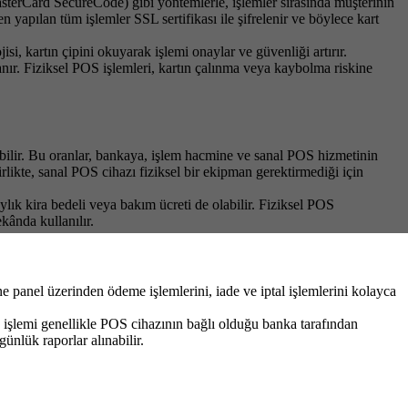
asterCard SecureCode) gibi yöntemlerle, işlemler sırasında müşterinin
yapılan tüm işlemler SSL sertifikası ile şifrelenir ve böylece kart
i, kartın çipini okuyarak işlemi onaylar ve güvenliği artırır.
anır. Fiziksel POS işlemleri, kartın çalınma veya kaybolma riskine
ebilir. Bu oranlar, bankaya, işlem hacmine ve sanal POS hizmetinin
likte, sanal POS cihazı fiziksel bir ekipman gerektirmediği için
lık kira bedeli veya bakım ücreti de olabilir. Fiziksel POS
kânda kullanılır.
ne panel üzerinden ödeme işlemlerini, iade ve iptal işlemlerini kolayca
ama işlemi genellikle POS cihazının bağlı olduğu banka tarafından
ünlük raporlar alınabilir.