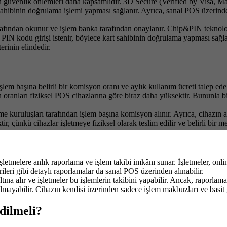
in güvenlik önlemleri daha kapsamlıdır. 3D Secure (Verified by Visa, M
ahibinin doğrulama işlemi yapması sağlanır. Ayrıca, sanal POS üzerinden 
arafından okunur ve işlem banka tarafından onaylanır. Chip&PIN teknolojis
e PIN kodu girişi istenir, böylece kart sahibinin doğrulama yapması sağl
erinin elindedir.
lem başına belirli bir komisyon oranı ve aylık kullanım ücreti talep ed
oranları fiziksel POS cihazlarına göre biraz daha yüksektir. Bununla bir
kuruluşları tarafından işlem başına komisyon alınır. Ayrıca, cihazın ay
, çünkü cihazlar işletmeye fiziksel olarak teslim edilir ve belirli bir me
şletmelere anlık raporlama ve işlem takibi imkânı sunar. İşletmeler, onli
erileri gibi detaylı raporlamalar da sanal POS üzerinden alınabilir.
altına alır ve işletmeler bu işlemlerin takibini yapabilir. Ancak, raporl
mayabilir. Cihazın kendisi üzerinden sadece işlem makbuzları ve basit g
dilmeli?