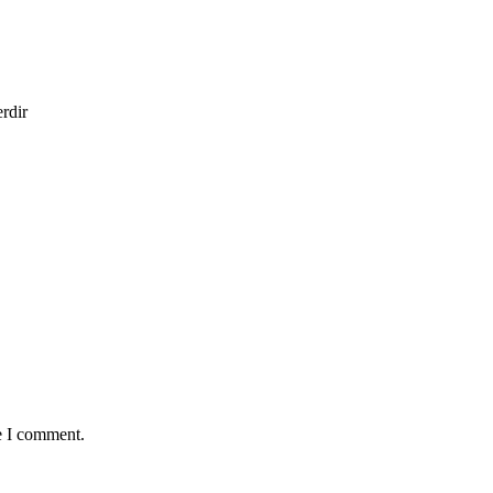
erdir
e I comment.