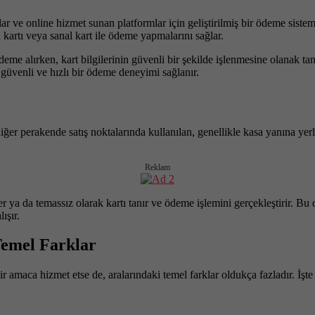
malar ve online hizmet sunan platformlar için geliştirilmiş bir ödeme sis
a kartı veya sanal kart ile ödeme yapmalarını sağlar.
 alırken, kart bilgilerinin güvenli bir şekilde işlenmesine olanak tanır
 güvenli ve hızlı bir ödeme deneyimi sağlanır.
iğer perakende satış noktalarında kullanılan, genellikle kasa yanına yerle
Reklam
r ya da temassız olarak kartı tanır ve ödeme işlemini gerçekleştirir. Bu 
ışır.
Temel Farklar
amaca hizmet etse de, aralarındaki temel farklar oldukça fazladır. İşte b