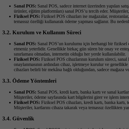
Sanal POS:
Sanal POS, sadece internet üzerinden yapılan satışla
ürünler, eğitim platformları) sanal POS’u tercih eder. Müşterile
Fiziksel POS:
Fiziksel POS cihazları ise mağazalar, restoranlar, 
temassız özelliği kullanarak ödeme yapması sağlanır. Bu nedenle,
3.2. Kurulum ve Kullanım Süreci
Sanal POS:
Sanal POS’un kurulumu için herhangi bir fiziksel 
etmeniz yeterlidir. Genellikle birkaç gün süren bir onay ve ente
sınırlaması olmadan, internetin olduğu her yerde kullanılabilir.
Fiziksel POS:
Fiziksel POS cihazlarının kurulum süreci, sanal 
onaylanmasının ardından cihaz, işletmeye kurulur ve genellikle 
cihazları belirli bir mekâna bağlı olduğundan, sadece mağaza veya
3.3. Ödeme Yöntemleri
Sanal POS:
Sanal POS, kredi kartı, banka kartı ve sanal kartlar
Müşteriler, ödeme sayfasında kart bilgilerini girer ve işlem inte
Fiziksel POS:
Fiziksel POS cihazları, kredi kartı, banka kart
Müşteriler, kartlarını cihaza takarak veya temassız özellikten yar
3.4. Güvenlik