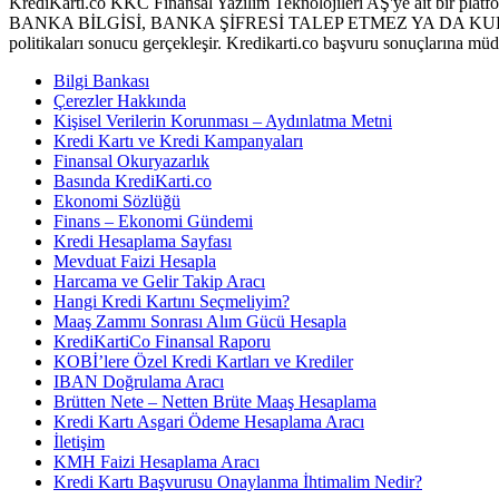
KrediKarti.co KKC Finansal Yazılım Teknolojileri AŞ'ye ait bir platfor
BANKA BİLGİSİ, BANKA ŞİFRESİ TALEP ETMEZ YA DA KULLANIC
politikaları sonucu gerçekleşir. Kredikarti.co başvuru sonuçlarına mü
Bilgi Bankası
Çerezler Hakkında
Kişisel Verilerin Korunması – Aydınlatma Metni
Kredi Kartı ve Kredi Kampanyaları
Finansal Okuryazarlık
Basında KrediKarti.co
Ekonomi Sözlüğü
Finans – Ekonomi Gündemi
Kredi Hesaplama Sayfası
Mevduat Faizi Hesapla
Harcama ve Gelir Takip Aracı
Hangi Kredi Kartını Seçmeliyim?
Maaş Zammı Sonrası Alım Gücü Hesapla
KrediKartiCo Finansal Raporu
KOBİ’lere Özel Kredi Kartları ve Krediler
IBAN Doğrulama Aracı
Brütten Nete – Netten Brüte Maaş Hesaplama
Kredi Kartı Asgari Ödeme Hesaplama Aracı
İletişim
KMH Faizi Hesaplama Aracı
Kredi Kartı Başvurusu Onaylanma İhtimalim Nedir?