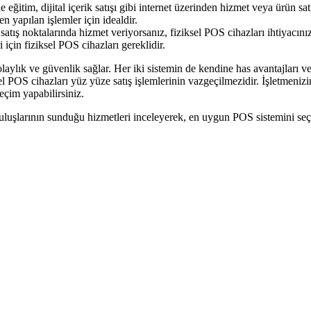
ne eğitim, dijital içerik satışı gibi internet üzerinden hizmet veya ürün
n yapılan işlemler için idealdir.
 satış noktalarında hizmet veriyorsanız, fiziksel POS cihazları ihtiyacın
 için fiziksel POS cihazları gereklidir.
aylık ve güvenlik sağlar. Her iki sistemin de kendine has avantajları ve 
OS cihazları yüz yüze satış işlemlerinin vazgeçilmezidir. İşletmenizin 
eçim yapabilirsiniz.
kuruluşlarının sunduğu hizmetleri inceleyerek, en uygun POS sistemini 