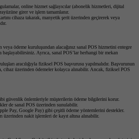
ulamalar, online hizmet sağlayıcılar (abonelik hizmetleri, dijital
 arayüzüne girer ve işlem tamamlanır.
 kartını cihaza takarak, manyetik şerit üzerinden geçirerek veya
dır.
an veya ödeme kuruluşundan alacağınız sanal POS hizmetini entegre
a başlayabilirsiniz. Ayrıca, sanal POS’lar herhangi bir mekan
luşları aracılığıyla fiziksel POS başvurusu yapılmalıdır. Başvurunun
a, cihaz üzerinden ödemeler kolayca alınabilir. Ancak, fiziksel POS
ibi güvenlik önlemleriyle müşterilerin ödeme bilgilerini korur.
nekler de sanal POS üzerinden sunulabilir.
le Pay, Google Pay) gibi çeşitli ödeme yöntemlerini destekler.
 üzerinden nakit işlemleri de kayıt altına alınabilir.