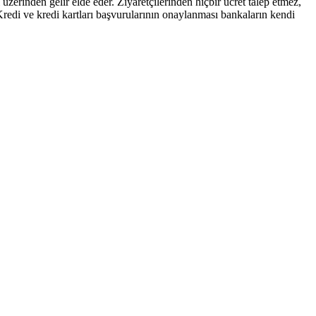
zerinden gelir elde eder. Ziyaretçilerinden hiçbir ücret talep etmez,
 kartları başvurularının onaylanması bankaların kendi