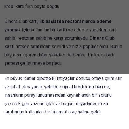
kredi kartı fikri böyle doğdu.
Diners Club kartı,
ilk başlarda restoranlarda ödeme
yapmak için
kullanılan bir karttı ve ödeme yaparken kart
sahibi restoran sahibine karşı sorumluydu.
Diners Club
kartı
herkes tarafından sevildi ve hızla popüler oldu. Bunun
başarısını gören diğer şirketler de benzer bir kredi kartı
şeması geliştirmeye başladı.
En büyük icatlar elbette ki ihtiyaçlar sonucu ortaya çıkmıştır
ve tuhaf olmayacak şekilde orijinal kredi kartı fikri de,
insanların parayı unutmasından kaynaklanan bir sorunu
çözerek gün yüzüne çıktı ve bugün milyarlarca insan
tarafından kullanılan bir finansal araç haline geldi.