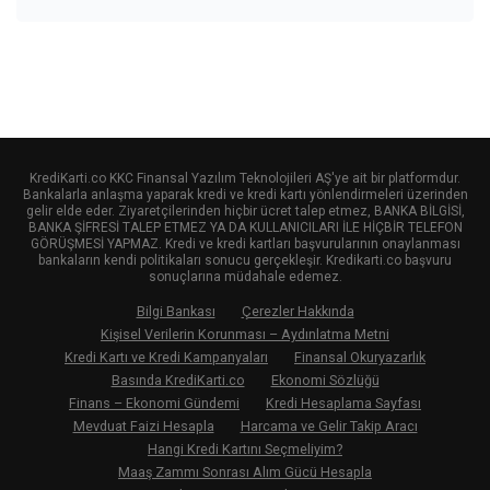
KrediKarti.co KKC Finansal Yazılım Teknolojileri AŞ'ye ait bir platformdur.
Bankalarla anlaşma yaparak kredi ve kredi kartı yönlendirmeleri üzerinden
gelir elde eder. Ziyaretçilerinden hiçbir ücret talep etmez, BANKA BİLGİSİ,
BANKA ŞİFRESİ TALEP ETMEZ YA DA KULLANICILARI İLE HİÇBİR TELEFON
GÖRÜŞMESİ YAPMAZ. Kredi ve kredi kartları başvurularının onaylanması
bankaların kendi politikaları sonucu gerçekleşir. Kredikarti.co başvuru
sonuçlarına müdahale edemez.
Bilgi Bankası
Çerezler Hakkında
Kişisel Verilerin Korunması – Aydınlatma Metni
Kredi Kartı ve Kredi Kampanyaları
Finansal Okuryazarlık
Basında KrediKarti.co
Ekonomi Sözlüğü
Finans – Ekonomi Gündemi
Kredi Hesaplama Sayfası
Mevduat Faizi Hesapla
Harcama ve Gelir Takip Aracı
Hangi Kredi Kartını Seçmeliyim?
Maaş Zammı Sonrası Alım Gücü Hesapla