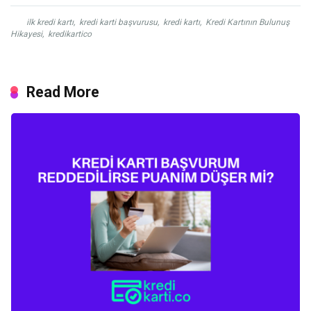
ilk kredi kartı
,
kredi karti başvurusu
,
kredi kartı
,
Kredi Kartının Bulunuş
Hikayesi
,
kredikartico
Read More