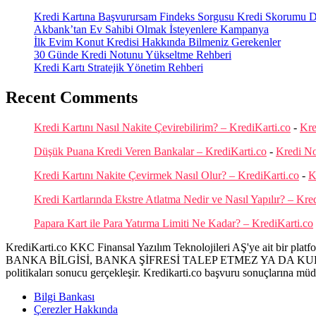
Kredi Kartına Başvurursam Findeks Sorgusu Kredi Skorumu Dü
Akbank’tan Ev Sahibi Olmak İsteyenlere Kampanya
İlk Evim Konut Kredisi Hakkında Bilmeniz Gerekenler
30 Günde Kredi Notunu Yükseltme Rehberi
Kredi Kartı Stratejik Yönetim Rehberi
Recent Comments
Kredi Kartını Nasıl Nakite Çevirebilirim? – KrediKarti.co
-
Kre
Düşük Puana Kredi Veren Bankalar – KrediKarti.co
-
Kredi N
Kredi Kartını Nakite Çevirmek Nasıl Olur? – KrediKarti.co
-
K
Kredi Kartlarında Ekstre Atlatma Nedir ve Nasıl Yapılır? – Kre
Papara Kart ile Para Yatırma Limiti Ne Kadar? – KrediKarti.co
KrediKarti.co KKC Finansal Yazılım Teknolojileri AŞ'ye ait bir platfor
BANKA BİLGİSİ, BANKA ŞİFRESİ TALEP ETMEZ YA DA KULLANIC
politikaları sonucu gerçekleşir. Kredikarti.co başvuru sonuçlarına mü
Bilgi Bankası
Çerezler Hakkında