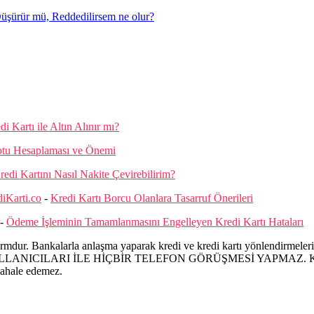
şürür mü, Reddedilirsem ne olur?
di Kartı ile Altın Alınır mı?
otu Hesaplaması ve Önemi
redi Kartını Nasıl Nakite Çevirebilirim?
diKarti.co
-
Kredi Kartı Borcu Olanlara Tasarruf Önerileri
-
Ödeme İşleminin Tamamlanmasını Engelleyen Kredi Kartı Hataları
mdur. Bankalarla anlaşma yaparak kredi ve kredi kartı yönlendirmeleri ü
ILARI İLE HİÇBİR TELEFON GÖRÜŞMESİ YAPMAZ. Kredi ve kredi
dahale edemez.