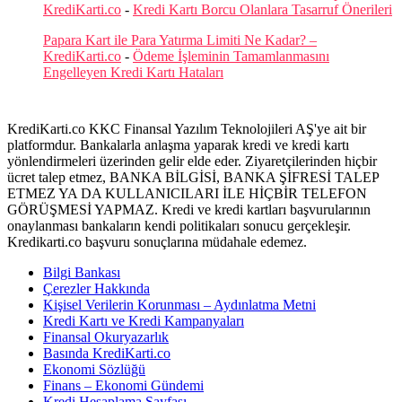
KrediKarti.co
-
Kredi Kartı Borcu Olanlara Tasarruf Önerileri
Papara Kart ile Para Yatırma Limiti Ne Kadar? –
KrediKarti.co
-
Ödeme İşleminin Tamamlanmasını
Engelleyen Kredi Kartı Hataları
KrediKarti.co KKC Finansal Yazılım Teknolojileri AŞ'ye ait bir
platformdur. Bankalarla anlaşma yaparak kredi ve kredi kartı
yönlendirmeleri üzerinden gelir elde eder. Ziyaretçilerinden hiçbir
ücret talep etmez, BANKA BİLGİSİ, BANKA ŞİFRESİ TALEP
ETMEZ YA DA KULLANICILARI İLE HİÇBİR TELEFON
GÖRÜŞMESİ YAPMAZ. Kredi ve kredi kartları başvurularının
onaylanması bankaların kendi politikaları sonucu gerçekleşir.
Kredikarti.co başvuru sonuçlarına müdahale edemez.
Bilgi Bankası
Çerezler Hakkında
Kişisel Verilerin Korunması – Aydınlatma Metni
Kredi Kartı ve Kredi Kampanyaları
Finansal Okuryazarlık
Basında KrediKarti.co
Ekonomi Sözlüğü
Finans – Ekonomi Gündemi
Kredi Hesaplama Sayfası