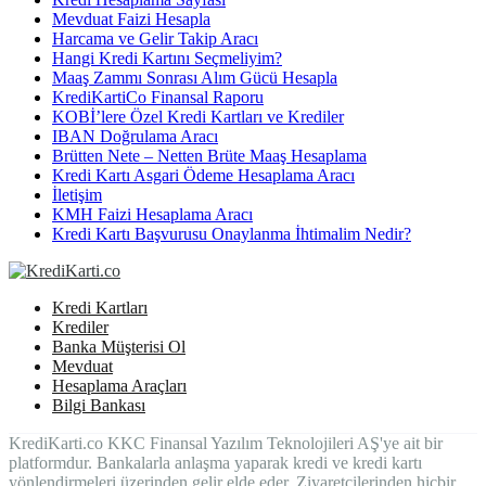
Mevduat Faizi Hesapla
Harcama ve Gelir Takip Aracı
Hangi Kredi Kartını Seçmeliyim?
Maaş Zammı Sonrası Alım Gücü Hesapla
KrediKartiCo Finansal Raporu
KOBİ’lere Özel Kredi Kartları ve Krediler
IBAN Doğrulama Aracı
Brütten Nete – Netten Brüte Maaş Hesaplama
Kredi Kartı Asgari Ödeme Hesaplama Aracı
İletişim
KMH Faizi Hesaplama Aracı
Kredi Kartı Başvurusu Onaylanma İhtimalim Nedir?
Kredi Kartları
Krediler
Banka Müşterisi Ol
Mevduat
Hesaplama Araçları
Bilgi Bankası
KrediKarti.co KKC Finansal Yazılım Teknolojileri AŞ'ye ait bir
platformdur. Bankalarla anlaşma yaparak kredi ve kredi kartı
yönlendirmeleri üzerinden gelir elde eder. Ziyaretçilerinden hiçbir