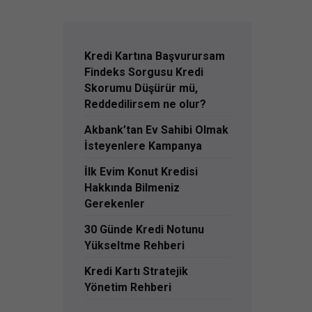
Kredi Kartına Başvurursam
Findeks Sorgusu Kredi
Skorumu Düşürür mü,
Reddedilirsem ne olur?
Akbank’tan Ev Sahibi Olmak
İsteyenlere Kampanya
İlk Evim Konut Kredisi
Hakkında Bilmeniz
Gerekenler
30 Günde Kredi Notunu
Yükseltme Rehberi
Kredi Kartı Stratejik
Yönetim Rehberi