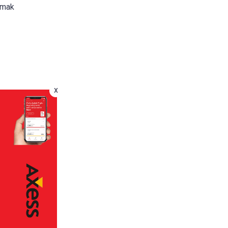
apmak
x
ve para