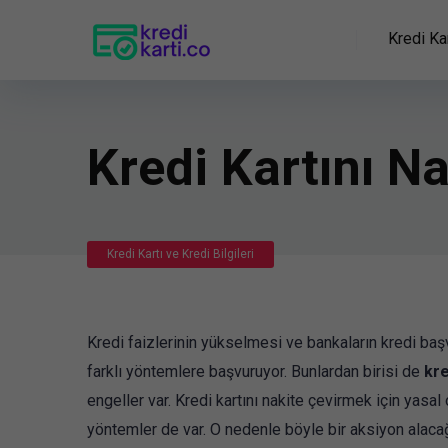
Kredi Kar
Kredi Kartını Na
Kredi Kartı ve Kredi Bilgileri
Kredi faizlerinin yükselmesi ve bankaların kredi baş
farklı yöntemlere başvuruyor. Bunlardan birisi de
kre
engeller var. Kredi kartını nakite çevirmek için yasa
yöntemler de var. O nedenle böyle bir aksiyon alaca