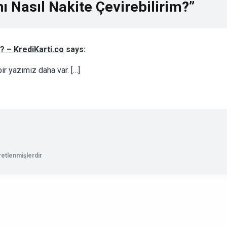
nı Nasıl Nakite Çevirebilirim?”
? – KrediKarti.co
says:
bir yazımız daha var. […]
aretlenmişlerdir