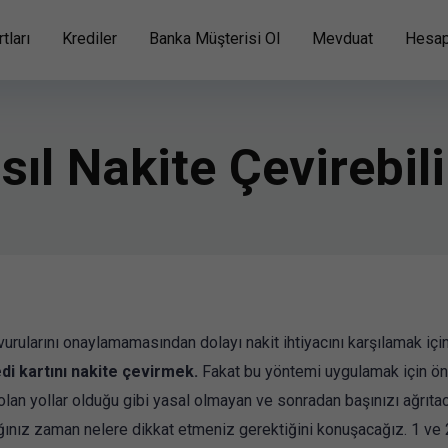
tları
Krediler
Banka Müşterisi Ol
Mevduat
Hesap
sıl Nakite Çevirebil
vurularını onaylamamasından dolayı nakit ihtiyacını karşılamak içi
di kartını nakite çevirmek.
Fakat bu yöntemi uygulamak için ö
l olan yollar olduğu gibi yasal olmayan ve sonradan başınızı ağrıta
ğınız zaman nelere dikkat etmeniz gerektiğini konuşacağız. 1 ve 