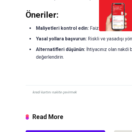
Öneriler:
Maliyetleri kontrol edin:
Faiz ve ücretleri ön
Yasal yollara başvurun:
Riskli ve yasadışı yö
Alternatifleri düşünün:
İhtiyacınız olan nakdi
değerlendirin.
kredi kartını nakite çevirmek
Read More