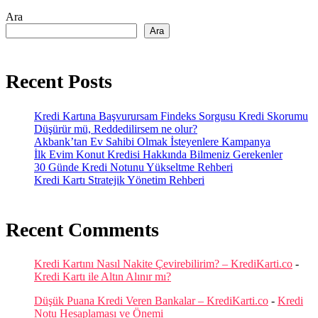
Ara
Ara
Recent Posts
Kredi Kartına Başvurursam Findeks Sorgusu Kredi Skorumu
Düşürür mü, Reddedilirsem ne olur?
Akbank’tan Ev Sahibi Olmak İsteyenlere Kampanya
İlk Evim Konut Kredisi Hakkında Bilmeniz Gerekenler
30 Günde Kredi Notunu Yükseltme Rehberi
Kredi Kartı Stratejik Yönetim Rehberi
Recent Comments
Kredi Kartını Nasıl Nakite Çevirebilirim? – KrediKarti.co
-
Kredi Kartı ile Altın Alınır mı?
Düşük Puana Kredi Veren Bankalar – KrediKarti.co
-
Kredi
Notu Hesaplaması ve Önemi