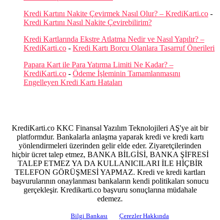
Kredi Kartını Nakite Çevirmek Nasıl Olur? – KrediKarti.co
-
Kredi Kartını Nasıl Nakite Çevirebilirim?
Kredi Kartlarında Ekstre Atlatma Nedir ve Nasıl Yapılır? –
KrediKarti.co
-
Kredi Kartı Borcu Olanlara Tasarruf Önerileri
Papara Kart ile Para Yatırma Limiti Ne Kadar? –
KrediKarti.co
-
Ödeme İşleminin Tamamlanmasını
Engelleyen Kredi Kartı Hataları
KrediKarti.co KKC Finansal Yazılım Teknolojileri AŞ'ye ait bir
platformdur. Bankalarla anlaşma yaparak kredi ve kredi kartı
yönlendirmeleri üzerinden gelir elde eder. Ziyaretçilerinden
hiçbir ücret talep etmez, BANKA BİLGİSİ, BANKA ŞİFRESİ
TALEP ETMEZ YA DA KULLANICILARI İLE HİÇBİR
TELEFON GÖRÜŞMESİ YAPMAZ. Kredi ve kredi kartları
başvurularının onaylanması bankaların kendi politikaları sonucu
gerçekleşir. Kredikarti.co başvuru sonuçlarına müdahale
edemez.
Bilgi Bankası
Çerezler Hakkında