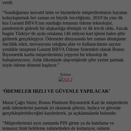
verdi:
“Sunduğumuz inovatif ürün ve hizmetlerle müşterilerimizin hayatını
kolaylaştırmak her zaman en büyük önceliğimiz. 2010’da yine ilk
kez Garanti BBVA’nın sunduğu temassız ödeme teknolojisi,
pandemiyle giderek bir alışkanlığa dönüştü ve ilk tercih oldu. Ancak
bugün Türkiye’de ayda ortalama 146 milyon kart işlemi halen şifre
girilerek gerçekleşiyor. Ödemeler dünyasında her zaman dönüşüme
öncülük eden, inovasyonu odağına alan ve kullanıcılarını sayısız
yenilikle tanıştıran Garanti BBVA Ödeme Sistemleri olarak Bonus
Biyometrik kartla müşterilerimizi yepyeni bir teknoloji ile
buluşturuyoruz. Artık ülkemizde alışverişlerde şifre yerine parmak
iziyle ödeme dönemi başlıyor.”
Reklam
‘ÖDEMELER HIZLI VE GÜVENLE YAPILACAK’
Murat Çağrı Süzer, Bonus Platinum Biyometrik Kart ile müşterilerin
artık ödemelerini parmak izi okutarak şifresiz, hızlıca ve güvenle
gerçekleştirebileceğini kaydederek, şu açıklamalarda bulundu:
“Müşterilerimizi aynı zamanda PIN girme ya da hatırlama ve
temassız limit belirleme zahmetinden de kurtarıyor, onların