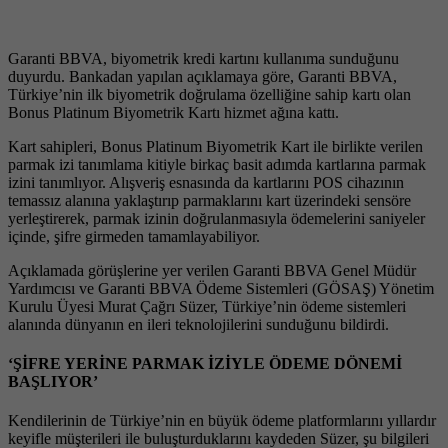
Garanti BBVA, biyometrik kredi kartını kullanıma sunduğunu
duyurdu. Bankadan yapılan açıklamaya göre, Garanti BBVA,
Türkiye’nin ilk biyometrik doğrulama özelliğine sahip kartı olan
Bonus Platinum Biyometrik Kartı hizmet ağına kattı.
Kart sahipleri, Bonus Platinum Biyometrik Kart ile birlikte verilen
parmak izi tanımlama kitiyle birkaç basit adımda kartlarına parmak
izini tanımlıyor. Alışveriş esnasında da kartlarını POS cihazının
temassız alanına yaklaştırıp parmaklarını kart üzerindeki sensöre
yerleştirerek, parmak izinin doğrulanmasıyla ödemelerini saniyeler
içinde, şifre girmeden tamamlayabiliyor.
Açıklamada görüşlerine yer verilen Garanti BBVA Genel Müdür
Yardımcısı ve Garanti BBVA Ödeme Sistemleri (GÖSAŞ) Yönetim
Kurulu Üyesi Murat Çağrı Süzer, Türkiye’nin ödeme sistemleri
alanında dünyanın en ileri teknolojilerini sunduğunu bildirdi.
‘ŞİFRE YERİNE PARMAK İZİYLE ÖDEME DÖNEMİ
BAŞLIYOR’
Kendilerinin de Türkiye’nin en büyük ödeme platformlarını yıllardır
keyifle müşterileri ile buluşturduklarını kaydeden Süzer, şu bilgileri