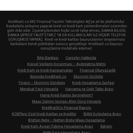
KrediKarti.co KKC Finansal Yazılım Teknolojileri AŞ'ye ait bir platformdur.
Bankalarla anlaşma yaparak kredi ve kredi kartı yönlendirmeleri üzerinden
gelir elde eder. Ziyaretçilerinden hiçbir ücret talep etmez, BANKA BİLGİSİ,
BANKA ŞİFRESİ TALEP ETMEZ YA DA KULLANICILARI İLE HİÇBİR TELEFON
GÖRÜŞMESİ YAPMAZ. Kredi ve kredi kartları başvurularının onaylanması
bankaların kendi politikaları sonucu gerçekleşir. Kredikarti.co başvuru
sonuçlarına müdahale edemez.
Bilgi Bankası
Çerezler Hakkında
Kişisel Verilerin Korunması – Aydınlatma Metni
Kredi Kartı ve Kredi Kampanyaları
Finansal Okuryazarlık
Basında KrediKarti.co
Ekonomi Sözlüğü
Finans – Ekonomi Gündemi
Kredi Hesaplama Sayfası
Mevduat Faizi Hesapla
Harcama ve Gelir Takip Aracı
Hangi Kredi Kartını Seçmeliyim?
Maaş Zammı Sonrası Alım Gücü Hesapla
KrediKartiCo Finansal Raporu
KOBİ’lere Özel Kredi Kartları ve Krediler
IBAN Doğrulama Aracı
Brütten Nete – Netten Brüte Maaş Hesaplama
Kredi Kartı Asgari Ödeme Hesaplama Aracı
İletişim
KMH Faizi Hesaplama Aracı