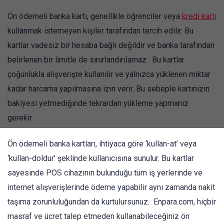
Ön ödemeli banka kartı, genellikle öğrenciler veya
kredi kartı
kullanmak istemeyen kişiler tarafından tercih edilir. Bu
kartlar vadesiz bir hesaba bağlı değildir ve banka tarafından
belirlenen bir limitle de sınırlandırılamaz. Bu kartlar
çoğunlukla alışverişte kullanılır ve yalnızca yüklenen miktar
kadar harcama yapılmasına izin verir. Bu sebeple kartınızın
bakiyesi yetmediğinde tekrardan yükleme yapmanız
gerekir.
Ön ödemeli banka kartları, ihtiyaca göre ‘kullan-at’ veya
‘kullan-doldur’ şeklinde kullanıcısına sunulur. Bu kartlar
sayesinde POS cihazının bulunduğu tüm iş yerlerinde ve
internet alışverişlerinde ödeme yapabilir aynı zamanda nakit
taşıma zorunluluğundan da kurtulursunuz. Enpara.com, hiçbir
masraf ve ücret talep etmeden kullanabileceğiniz ön