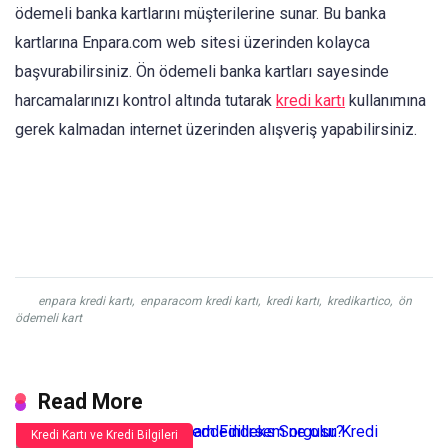
ödemeli banka kartlarını müşterilerine sunar. Bu banka
kartlarına Enpara.com web sitesi üzerinden kolayca
başvurabilirsiniz. Ön ödemeli banka kartları sayesinde
harcamalarınızı kontrol altında tutarak
kredi kartı
kullanımına
gerek kalmadan internet üzerinden alışveriş yapabilirsiniz.
enpara kredi kartı
,
enparacom kredi kartı
,
kredi kartı
,
kredikartico
,
ön
ödemeli kart
Read More
Kredi Kartı ve Kredi Bilgileri