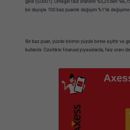
gelir (0,0001). Örneğin faiz oranının %5,25’den %6,
bir deyişle 100 baz puanlık değişim %1’lik değişime 
Bir baz puan, yüzde birimin yüzde birine eşittir ve gen
kullanılır. Özellikle finansal piyasalarda, faiz oranı de