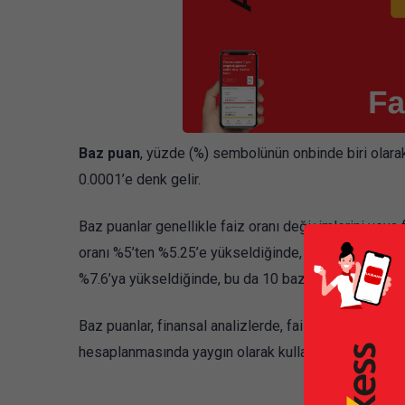
Baz puan
, yüzde (%) sembolünün onbinde biri olarak
0.0001’e denk gelir.
Baz puanlar genellikle faiz oranı değişimlerini veya fa
oranı %5’ten %5.25’e yükseldiğinde, bu bir 25 baz puan
%7.6’ya yükseldiğinde, bu da 10 baz puanlık bir artış
Baz puanlar, finansal analizlerde, faiz oranı tahminler
hesaplanmasında yaygın olarak kullanılır.