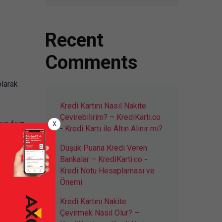
Recent
Comments
olarak
Kredi Kartını Nasıl Nakite
Çevirebilirim? – KrediKarti.co
x
nın faiz
-
Kredi Kartı ile Altın Alınır mı?
7.5’ten
Düşük Puana Kredi Veren
Bankalar – KrediKarti.co
-
Kredi Notu Hesaplaması ve
Önemi
Kredi Kartını Nakite
Çevirmek Nasıl Olur? –