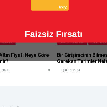
 Sözlüğü
Ekonomi Sözlüğü
KOBİ'lere Ö
ltın Fiyatı Neye Göre
Bir Girişimcinin Bilmes
enir?
Gereken Terimler Nele
, 2024
0
Eylül 19, 2024