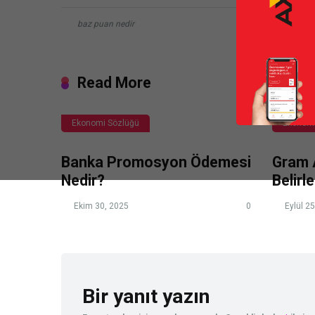
baz puan nedir
Read More
Ekonomi Sözlüğü
Ekonomi
Banka Promosyon Ödemesi
Gram A
Nedir?
Belirl
Ekim 30, 2025
0
Eylül 25
Bir yanıt yazın