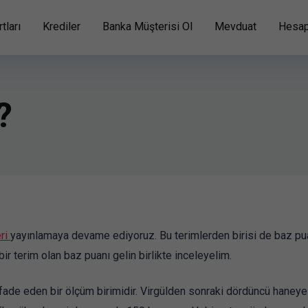
tları
Krediler
Banka Müşterisi Ol
Mevduat
Hesap
?
eri
yayınlamaya devame ediyoruz. Bu terimlerden birisi de baz pu
bir terim olan baz puanı gelin birlikte inceleyelim.
fade eden bir ölçüm birimidir. Virgülden sonraki dördüncü haneye 