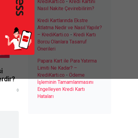
KrediKarti.co
-
Kredi Kartını
Nasıl Nakite Çevirebilirim?
Kredi Kartlarında Ekstre
Atlatma Nedir ve Nasıl Yapılır?
– KrediKarti.co
-
Kredi Kartı
Borcu Olanlara Tasarruf
Önerileri
zel
Papara Kart ile Para Yatırma
Limiti Ne Kadar? –
i
KrediKarti.co
-
Ödeme
rdir?
İşleminin Tamamlanmasını
Engelleyen Kredi Kartı
0
Hataları