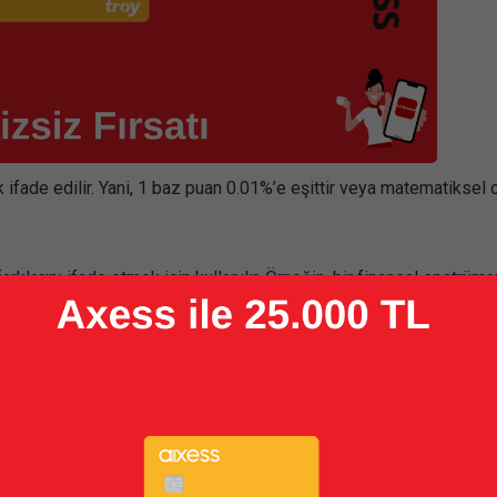
 ifade edilir. Yani, 1 baz puan 0.01%’e eşittir veya matematiksel 
rklarını ifade etmek için kullanılır. Örneğin, bir finansal enstrüma
lık bir artışı temsil eder. Benzer şekilde, bir yatırımın getirisi %
ı ifade eder.
inde, yatırım getirilerinin karşılaştırılmasında ve risk primlerinin