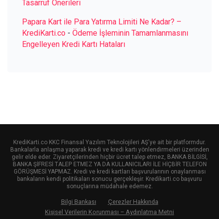
Tasarruf Önerileri
Papara Kart ile Para Yatırma Limiti Ne Kadar? –
KrediKarti.co
-
Ödeme İşleminin Tamamlanmasını
Engelleyen Kredi Kartı Hataları
KrediKarti.co KKC Finansal Yazılım Teknolojileri AŞ'ye ait bir platformdur.
Bankalarla anlaşma yaparak kredi ve kredi kartı yönlendirmeleri üzerinden
gelir elde eder. Ziyaretçilerinden hiçbir ücret talep etmez, BANKA BİLGİSİ,
BANKA ŞİFRESİ TALEP ETMEZ YA DA KULLANICILARI İLE HİÇBİR TELEFON
GÖRÜŞMESİ YAPMAZ. Kredi ve kredi kartları başvurularının onaylanması
bankaların kendi politikaları sonucu gerçekleşir. Kredikarti.co başvuru
sonuçlarına müdahale edemez.
Bilgi Bankası
Çerezler Hakkında
Kişisel Verilerin Korunması – Aydınlatma Metni