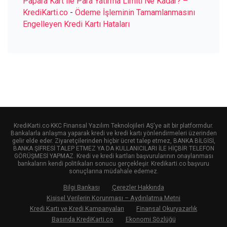
Papara Kart ile Para Yatırma Limiti Ne Kadar? –
KrediKarti.co
-
Ödeme İşleminin Tamamlanmasını
Engelleyen Kredi Kartı Hataları
KrediKarti.co KKC Finansal Yazılım Teknolojileri AŞ'ye ait bir platformdur.
Bankalarla anlaşma yaparak kredi ve kredi kartı yönlendirmeleri üzerinden
gelir elde eder. Ziyaretçilerinden hiçbir ücret talep etmez, BANKA BİLGİSİ,
BANKA ŞİFRESİ TALEP ETMEZ YA DA KULLANICILARI İLE HİÇBİR TELEFON
GÖRÜŞMESİ YAPMAZ. Kredi ve kredi kartları başvurularının onaylanması
bankaların kendi politikaları sonucu gerçekleşir. Kredikarti.co başvuru
sonuçlarına müdahale edemez.
Bilgi Bankası
Çerezler Hakkında
Kişisel Verilerin Korunması – Aydınlatma Metni
Kredi Kartı ve Kredi Kampanyaları
Finansal Okuryazarlık
Basında KrediKarti.co
Ekonomi Sözlüğü