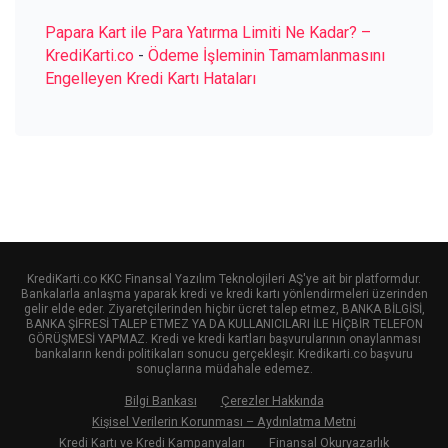
Papara Kart ile Para Yatırma Limiti Ne Kadar? –
KrediKarti.co
-
Ödeme İşleminin Tamamlanmasını
Engelleyen Kredi Kartı Hataları
KrediKarti.co KKC Finansal Yazılım Teknolojileri AŞ'ye ait bir platformdur.
Bankalarla anlaşma yaparak kredi ve kredi kartı yönlendirmeleri üzerinden
gelir elde eder. Ziyaretçilerinden hiçbir ücret talep etmez, BANKA BİLGİSİ,
BANKA ŞİFRESİ TALEP ETMEZ YA DA KULLANICILARI İLE HİÇBİR TELEFON
GÖRÜŞMESİ YAPMAZ. Kredi ve kredi kartları başvurularının onaylanması
bankaların kendi politikaları sonucu gerçekleşir. Kredikarti.co başvuru
sonuçlarına müdahale edemez.
Bilgi Bankası
Çerezler Hakkında
Kişisel Verilerin Korunması – Aydınlatma Metni
Kredi Kartı ve Kredi Kampanyaları
Finansal Okuryazarlık