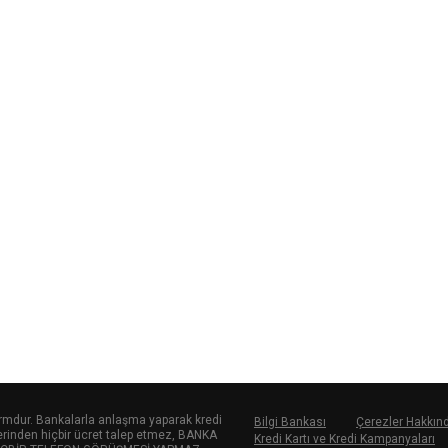
tformdur. Bankalarla anlaşma yaparak kredi
Bilgi Bankası
Çerezler Hakkın
ilerinden hiçbir ücret talep etmez, BANKA
Kredi Kartı ve Kredi Kampanyaları