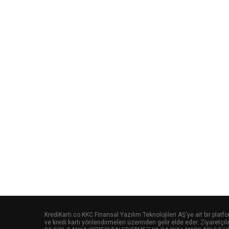
KrediKarti.co KKC Finansal Yazılım Teknolojileri AŞ'ye ait bir pla
ve kredi kartı yönlendirmeleri üzerinden gelir elde eder. Ziyaretç