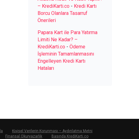
– KrediKarti.co
-
Kredi Kartı
Borcu Olanlara Tasarruf
Önerileri
Papara Kart ile Para Yatırma
Limiti Ne Kadar? –
KrediKarti.co
-
Ödeme
İşleminin Tamamlanmasını
Engelleyen Kredi Kartı
Hataları
da
Kişisel Verilerin Korunması – Aydınlatma Metni
Finansal Okuryazarlık
Basında KrediKarti.co