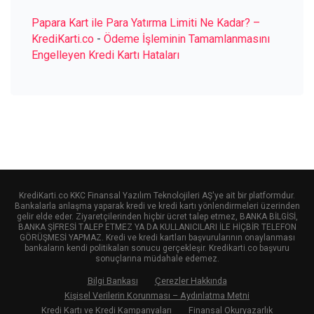
Papara Kart ile Para Yatırma Limiti Ne Kadar? –
KrediKarti.co
-
Ödeme İşleminin Tamamlanmasını
Engelleyen Kredi Kartı Hataları
KrediKarti.co KKC Finansal Yazılım Teknolojileri AŞ'ye ait bir platformdur.
Bankalarla anlaşma yaparak kredi ve kredi kartı yönlendirmeleri üzerinden
gelir elde eder. Ziyaretçilerinden hiçbir ücret talep etmez, BANKA BİLGİSİ,
BANKA ŞİFRESİ TALEP ETMEZ YA DA KULLANICILARI İLE HİÇBİR TELEFON
GÖRÜŞMESİ YAPMAZ. Kredi ve kredi kartları başvurularının onaylanması
bankaların kendi politikaları sonucu gerçekleşir. Kredikarti.co başvuru
sonuçlarına müdahale edemez.
Bilgi Bankası
Çerezler Hakkında
Kişisel Verilerin Korunması – Aydınlatma Metni
Kredi Kartı ve Kredi Kampanyaları
Finansal Okuryazarlık