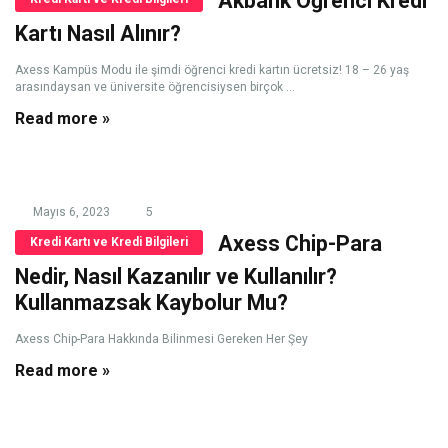
Akbank Öğrenci Kredi
Kartı Nasıl Alınır?
Axess Kampüs Modu ile şimdi öğrenci kredi kartın ücretsiz! 18 – 26 yaş
arasındaysan ve üniversite öğrencisiysen birçok ...
Read more »
Mayıs 6, 2023
5
Axess Chip-Para
Kredi Kartı ve Kredi Bilgileri
Nedir, Nasıl Kazanılır ve Kullanılır?
Kullanmazsak Kaybolur Mu?
Axess Chip-Para Hakkında Bilinmesi Gereken Her Şey
Read more »