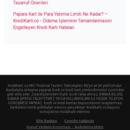
Tasarruf Önerileri
Papara Kart ile Para Yatırma Limiti Ne Kadar? –
KrediKarti.co
-
Ödeme İşleminin Tamamlanmasını
Engelleyen Kredi Kartı Hataları
KrediKarti.co KKC Finansal Yazılım Teknolojileri AŞ'ye ait bir platformdur.
Bankalarla anlaşma yaparak kredi ve kredi kartı yönlendirmeleri üzerinden
gelir elde eder. Ziyaretçilerinden hiçbir ücret talep etmez, BANKA BİLGİSİ,
BANKA ŞİFRESİ TALEP ETMEZ YA DA KULLANICILARI İLE HİÇBİR TELEFON
GÖRÜŞMESİ YAPMAZ. Kredi ve kredi kartları başvurularının onaylanması
bankaların kendi politikaları sonucu gerçekleşir. Kredikarti.co başvuru
sonuçlarına müdahale edemez.
Bilgi Bankası
Çerezler Hakkında
Kişisel Verilerin Korunması – Aydınlatma Metni