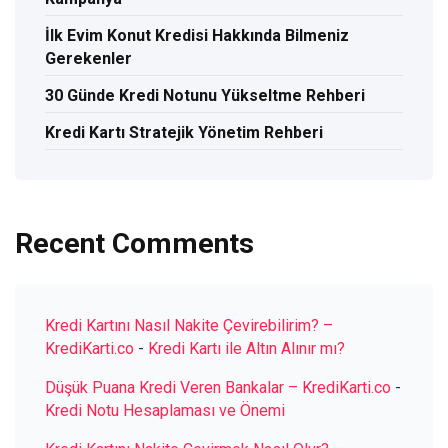
İlk Evim Konut Kredisi Hakkında Bilmeniz
Gerekenler
30 Günde Kredi Notunu Yükseltme Rehberi
Kredi Kartı Stratejik Yönetim Rehberi
Recent Comments
Kredi Kartını Nasıl Nakite Çevirebilirim? –
KrediKarti.co
-
Kredi Kartı ile Altın Alınır mı?
Düşük Puana Kredi Veren Bankalar – KrediKarti.co
-
Kredi Notu Hesaplaması ve Önemi