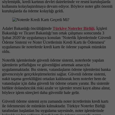
söylemiştik, kredi kartının devlet dairelerinde ve resmi kuruluşlarda
kullanımı kolaylaştırılmaya devam ediyor. Böylece noter gibi önemli
kuruluşlarda da ödeme kolaylığı geldi.
Adalet Bakanlığı öncülüğünde
Türkiye Noterler Birliği,
İçişleri
Bakanlığı ve Ticaret Bakanlığı’nın ortak çalışması sonucunda 3
Şubat 2020’de uygulamaya konulan ‘Noterlik İşlemlerinde Güvenli
Ödeme Sistemi ve Noter Ücretlerinin Kredi Kartı ile Ödenmesi’
uygulaması ile noterlerde kredi kartı ile ödeme yapmak mümkün
oldu.
Noterlik işlemlerinde güvenli ödeme sistemi, noterlerde yapılan
işlemlerin şeffaflığını ve güvenliğini artırmak amacıyla
uygulanmaktadır. Bu sistem, vatandaşların ödeme işlemlerini banka
güvencesiyle gerçekleştirmelerini sağlar. Güvenli ödeme sistemi,
nakit taşıma gerekliliğini ortadan kaldırarak hem noterler hem de
vatandaşlar için daha güvenli bir ödeme ortamı yaratır. Bu sistemle
birlikte dolandırıcılık riski azalır ve işlemler resmi kayıt altına alınır,
böylece işlem süreçleri daha güvenilir hale gelir.
Güvenli ödeme sistemi aynı zamanda noter ücretlerinin kredi kartı
ile ödenmesini de mümkün kılmaktadır. Türkiye Noterler Birliği
tarafından başlatılan bu uygulama sayesinde, noter işlemlerinde