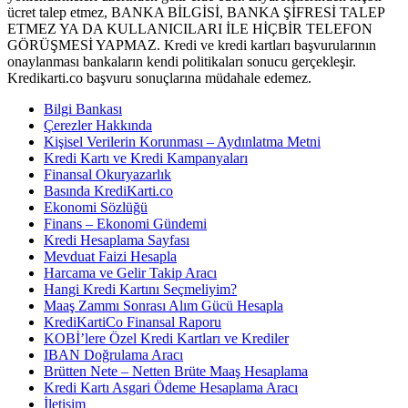
ücret talep etmez, BANKA BİLGİSİ, BANKA ŞİFRESİ TALEP
ETMEZ YA DA KULLANICILARI İLE HİÇBİR TELEFON
GÖRÜŞMESİ YAPMAZ. Kredi ve kredi kartları başvurularının
onaylanması bankaların kendi politikaları sonucu gerçekleşir.
Kredikarti.co başvuru sonuçlarına müdahale edemez.
Bilgi Bankası
Çerezler Hakkında
Kişisel Verilerin Korunması – Aydınlatma Metni
Kredi Kartı ve Kredi Kampanyaları
Finansal Okuryazarlık
Basında KrediKarti.co
Ekonomi Sözlüğü
Finans – Ekonomi Gündemi
Kredi Hesaplama Sayfası
Mevduat Faizi Hesapla
Harcama ve Gelir Takip Aracı
Hangi Kredi Kartını Seçmeliyim?
Maaş Zammı Sonrası Alım Gücü Hesapla
KrediKartiCo Finansal Raporu
KOBİ’lere Özel Kredi Kartları ve Krediler
IBAN Doğrulama Aracı
Brütten Nete – Netten Brüte Maaş Hesaplama
Kredi Kartı Asgari Ödeme Hesaplama Aracı
İletişim