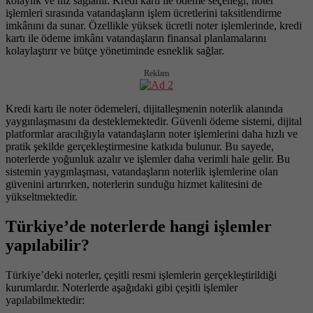
kolaylık ve hız sağlanır. Kredi kartı ile ödeme seçeneği, noter
işlemleri sırasında vatandaşların işlem ücretlerini taksitlendirme
imkânını da sunar. Özellikle yüksek ücretli noter işlemlerinde, kredi
kartı ile ödeme imkânı vatandaşların finansal planlamalarını
kolaylaştırır ve bütçe yönetiminde esneklik sağlar.
Reklam
Kredi kartı ile noter ödemeleri, dijitalleşmenin noterlik alanında
yaygınlaşmasını da desteklemektedir. Güvenli ödeme sistemi, dijital
platformlar aracılığıyla vatandaşların noter işlemlerini daha hızlı ve
pratik şekilde gerçekleştirmesine katkıda bulunur. Bu sayede,
noterlerde yoğunluk azalır ve işlemler daha verimli hale gelir. Bu
sistemin yaygınlaşması, vatandaşların noterlik işlemlerine olan
güvenini artırırken, noterlerin sunduğu hizmet kalitesini de
yükseltmektedir.
Türkiye’de noterlerde hangi işlemler
yapılabilir?
Türkiye’deki noterler, çeşitli resmi işlemlerin gerçekleştirildiği
kurumlardır. Noterlerde aşağıdaki gibi çeşitli işlemler
yapılabilmektedir: