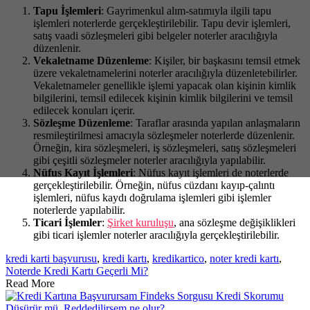
Tapu İşlemleri
: Gayrimenkul alım-satımıyla ilgili tapu
işlemleri noterlerde gerçekleştirilebilir. Tapu devir işlemleri,
satış vaadi sözleşmeleri gibi belgeler noterler aracılığıyla
düzenlenir.
Vekaletname Düzenleme
: Kişiler, bir başkasını temsil etmek
üzere vekaletnamelerini noterler aracılığıyla düzenletebilirler.
Vekaletnameler genellikle işlemi yapacak olan kişinin kimlik
bilgilerini, temsil edilecek kişinin kimlik bilgilerini ve temsil
edilecek konuları içerir.
Sözleşme Düzenleme
: Taraflar arasında yapılan anlaşmaların
resmileştirilmesi amacıyla sözleşmeler noterlerde düzenlenir.
Örneğin, kira sözleşmeleri, iş sözleşmeleri, satış sözleşmeleri
gibi çeşitli sözleşmeler noterler aracılığıyla yapılabilir.
Nüfus Kayıt İşlemleri
: Nüfus kayıt işlemleri de noterlerde
gerçekleştirilebilir. Örneğin, nüfus cüzdanı kayıp-çalıntı
işlemleri, nüfus kaydı doğrulama işlemleri gibi işlemler
noterlerde yapılabilir.
Ticari İşlemler
:
Şirket kuruluşu
, ana sözleşme değişiklikleri
gibi ticari işlemler noterler aracılığıyla gerçekleştirilebilir.
kredi karti başvurusu
,
kredi kartı
,
kredikartico
,
noter kredi kartı
,
Noterde Kredi Kartı Geçerli Mi?
Read More