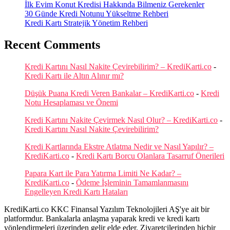
İlk Evim Konut Kredisi Hakkında Bilmeniz Gerekenler
30 Günde Kredi Notunu Yükseltme Rehberi
Kredi Kartı Stratejik Yönetim Rehberi
Recent Comments
Kredi Kartını Nasıl Nakite Çevirebilirim? – KrediKarti.co
-
Kredi Kartı ile Altın Alınır mı?
Düşük Puana Kredi Veren Bankalar – KrediKarti.co
-
Kredi
Notu Hesaplaması ve Önemi
Kredi Kartını Nakite Çevirmek Nasıl Olur? – KrediKarti.co
-
Kredi Kartını Nasıl Nakite Çevirebilirim?
Kredi Kartlarında Ekstre Atlatma Nedir ve Nasıl Yapılır? –
KrediKarti.co
-
Kredi Kartı Borcu Olanlara Tasarruf Önerileri
Papara Kart ile Para Yatırma Limiti Ne Kadar? –
KrediKarti.co
-
Ödeme İşleminin Tamamlanmasını
Engelleyen Kredi Kartı Hataları
KrediKarti.co KKC Finansal Yazılım Teknolojileri AŞ'ye ait bir
platformdur. Bankalarla anlaşma yaparak kredi ve kredi kartı
yönlendirmeleri üzerinden gelir elde eder. Ziyaretçilerinden hiçbir