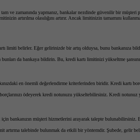
 tam ve zamanında yapmanız, bankalar nezdinde güvenilir bir müşteri pro
mitinizin artırılma olasılığını artırır. Ancak limitinizin tamamını kull
ı limiti belirler. Eğer gelirinizde bir artış olduysa, bunu bankanıza bil
a bunları da bankaya bildirin. Bu, kredi kartı limitinizi yükseltme şansınızı
ınızdaki en önemli değerlendirme kriterlerinden biridir. Kredi kartı 
 borçlarınızı ödeyerek kredi notunuzu yükseltebilirsiniz. Kredi notunuz 
k için bankanızın müşteri hizmetlerini arayarak talepte bulunabilirsiniz. 
t artırma talebinde bulunmak da etkili bir yöntemdir. Şubede, gelir b