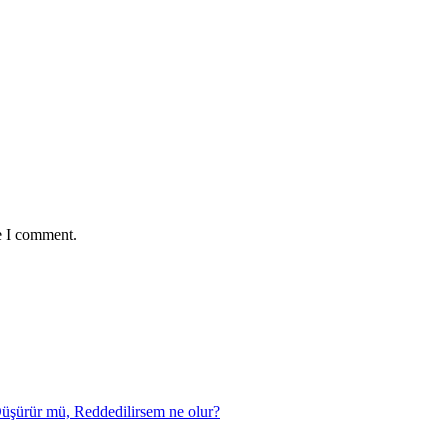
e I comment.
şürür mü, Reddedilirsem ne olur?