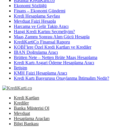
Basında KrediKarti.co
Ekonomi Sözlüğü
Finans – Ekonomi Gündemi
Kredi Hesaplama Sayfası
Mevduat Faizi Hesapla
Harcama ve Gelir Takip Aracı
Hangi Kredi Kartını Seçmeliyim?
Maaş Zammı Sonrası Alım Gücü Hesapla
KrediKartiCo Finansal Raporu
KOBİ’lere Özel Kredi Kartları ve Krediler
IBAN Doğrulama Aracı
Brütten Nete – Netten Brüte Maaş Hesaplama
Kredi Kartı Asgari Ödeme Hesaplama Aracı
İletişim
KMH Faizi Hesaplama Aracı
Kredi Kartı Başvurusu Onaylanma İhtimalim Nedir?
Kredi Kartları
Krediler
Banka Müşterisi Ol
Mevduat
Hesaplama Araçları
Bilgi Bankası