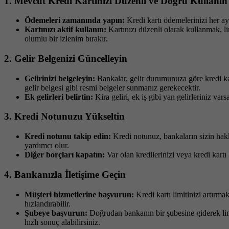
1.
Mevcut Kredi Kartınızı Düzenli ve Doğru Kullanın
Ödemeleri zamanında yapın:
Kredi kartı ödemelerinizi her ay
Kartınızı aktif kullanın:
Kartınızı düzenli olarak kullanmak, li
olumlu bir izlenim bırakır.
2.
Gelir Belgenizi Güncelleyin
Gelirinizi belgeleyin:
Bankalar, gelir durumunuza göre kredi kart
gelir belgesi gibi resmi belgeler sunmanız gerekecektir.
Ek gelirleri belirtin:
Kira geliri, ek iş gibi yan gelirleriniz vars
3.
Kredi Notunuzu Yükseltin
Kredi notunu takip edin:
Kredi notunuz, bankaların sizin hakk
yardımcı olur.
Diğer borçları kapatın:
Var olan kredilerinizi veya kredi kartı
4.
Bankanızla İletişime Geçin
Müşteri hizmetlerine başvurun:
Kredi kartı limitinizi artırma
hızlandırabilir.
Şubeye başvurun:
Doğrudan bankanın bir şubesine giderek limi
hızlı sonuç alabilirsiniz.