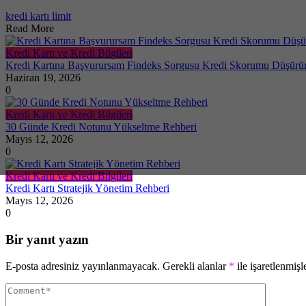
kredi kartı limit
Read More
Kredi Kartı ve Kredi Bilgileri
Kredi Kartına Başvurursam Findeks Sorgusu Kredi Skorumu Düşürür
Haziran 19, 2026
0
Kredi Kartı ve Kredi Bilgileri
30 Günde Kredi Notunu Yükseltme Rehberi
Mayıs 12, 2026
0
Kredi Kartı ve Kredi Bilgileri
Kredi Kartı Stratejik Yönetim Rehberi
Mayıs 12, 2026
0
Bir yanıt yazın
E-posta adresiniz yayınlanmayacak.
Gerekli alanlar
*
ile işaretlenmişl