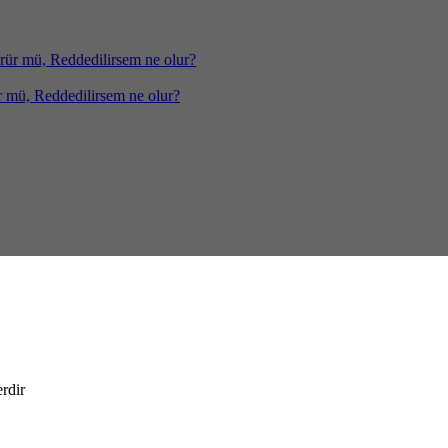
 mü, Reddedilirsem ne olur?
erdir