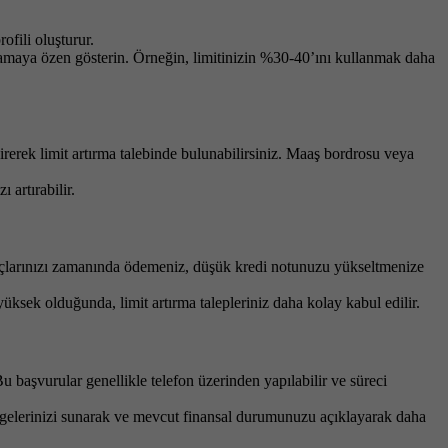
fili oluşturur.
anmamaya özen gösterin. Örneğin, limitinizin %30-40’ını kullanmak daha
direrek limit artırma talebinde bulunabilirsiniz. Maaş bordrosu veya
 artırabilir.
borçlarınızı zamanında ödemeniz, düşük kredi notunuzu yükseltmenize
yüksek olduğunda, limit artırma talepleriniz daha kolay kabul edilir.
Bu başvurular genellikle telefon üzerinden yapılabilir ve süreci
elgelerinizi sunarak ve mevcut finansal durumunuzu açıklayarak daha