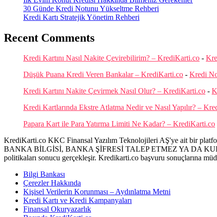
30 Günde Kredi Notunu Yükseltme Rehberi
Kredi Kartı Stratejik Yönetim Rehberi
Recent Comments
Kredi Kartını Nasıl Nakite Çevirebilirim? – KrediKarti.co
-
Kre
Düşük Puana Kredi Veren Bankalar – KrediKarti.co
-
Kredi N
Kredi Kartını Nakite Çevirmek Nasıl Olur? – KrediKarti.co
-
K
Kredi Kartlarında Ekstre Atlatma Nedir ve Nasıl Yapılır? – Kre
Papara Kart ile Para Yatırma Limiti Ne Kadar? – KrediKarti.co
KrediKarti.co KKC Finansal Yazılım Teknolojileri AŞ'ye ait bir platfor
BANKA BİLGİSİ, BANKA ŞİFRESİ TALEP ETMEZ YA DA KULLANIC
politikaları sonucu gerçekleşir. Kredikarti.co başvuru sonuçlarına mü
Bilgi Bankası
Çerezler Hakkında
Kişisel Verilerin Korunması – Aydınlatma Metni
Kredi Kartı ve Kredi Kampanyaları
Finansal Okuryazarlık