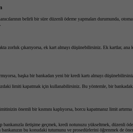
n
lanıcılarının belirli bir süre düzenli ödeme yapmaları durumunda, otomati
.
ta zorluk çıkarıyorsa, ek kart almayı düşünebilirsiniz. Ek kartlar, ana ka
mıyorsa, başka bir bankadan yeni bir kredi kartı almayı düşünebilirsiniz
nızdaki limiti kapatmak için kullanabilirsiniz. Bu yöntemle, bir bankadaki 
mitinizin önemli bir kısmını kaplıyorsa, borcu kapatmanız limit artırma 
yip bankanızla iletişime geçmek, kredi notunuzu yükseltmek, düzenli ödem
adına bankanızın bu konudaki tutumunu ve prosedürlerini öğrenmek de önem