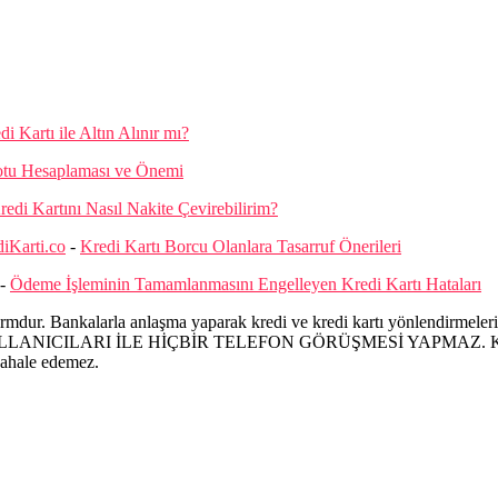
di Kartı ile Altın Alınır mı?
otu Hesaplaması ve Önemi
redi Kartını Nasıl Nakite Çevirebilirim?
diKarti.co
-
Kredi Kartı Borcu Olanlara Tasarruf Önerileri
-
Ödeme İşleminin Tamamlanmasını Engelleyen Kredi Kartı Hataları
mdur. Bankalarla anlaşma yaparak kredi ve kredi kartı yönlendirmeleri ü
ILARI İLE HİÇBİR TELEFON GÖRÜŞMESİ YAPMAZ. Kredi ve kredi
dahale edemez.