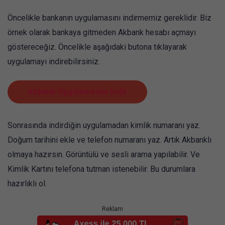
Öncelikle bankanın uygulamasını indirmemiz gereklidir. Biz
örnek olarak bankaya gitmeden Akbank hesabı açmayı
göstereceğiz. Öncelikle aşağıdaki butona tıklayarak
uygulamayı indirebilirsiniz.
Akbank Uygulamasını İndir
Sonrasında indirdiğin uygulamadan kimlik numaranı yaz.
Doğum tarihini ekle ve telefon numaranı yaz. Artık Akbanklı
olmaya hazırsın. Görüntülü ve sesli arama yapılabilir. Ve
Kimlik Kartını telefona tutman istenebilir. Bu durumlara
hazırlıklı ol.
Reklam