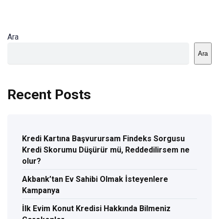
Ara
Ara
Recent Posts
Kredi Kartına Başvurursam Findeks Sorgusu
Kredi Skorumu Düşürür mü, Reddedilirsem ne
olur?
Akbank’tan Ev Sahibi Olmak İsteyenlere
Kampanya
İlk Evim Konut Kredisi Hakkında Bilmeniz