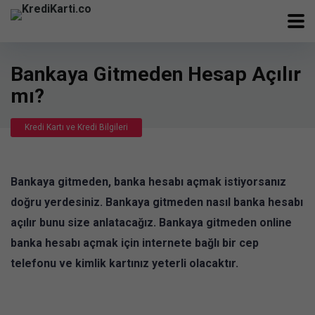
Bankaya Gitmeden Hesap Açılır
mı?
Kredi Kartı ve Kredi Bilgileri
Bankaya gitmeden, banka hesabı açmak istiyorsanız
doğru yerdesiniz. Bankaya gitmeden nasıl banka hesabı
açılır bunu size anlatacağız. Bankaya gitmeden online
banka hesabı açmak için internete bağlı bir cep
telefonu ve kimlik kartınız yeterli olacaktır.